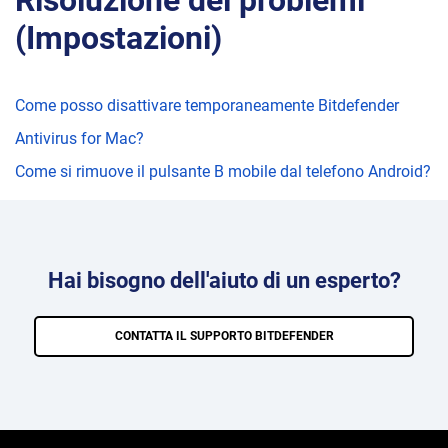
Risoluzione dei problemi
(Impostazioni)
Come posso disattivare temporaneamente Bitdefender
Antivirus for Mac?
Come si rimuove il pulsante B mobile dal telefono Android?
Hai bisogno dell'aiuto di un esperto?
CONTATTA IL SUPPORTO BITDEFENDER