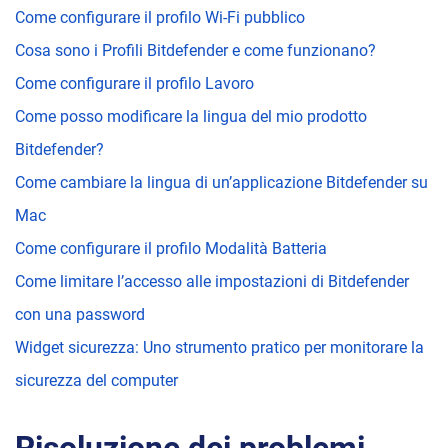
Come configurare il profilo Wi-Fi pubblico
Cosa sono i Profili Bitdefender e come funzionano?
Come configurare il profilo Lavoro
Come posso modificare la lingua del mio prodotto
Bitdefender?
Come cambiare la lingua di un’applicazione Bitdefender su
Mac
Come configurare il profilo Modalità Batteria
Come limitare l’accesso alle impostazioni di Bitdefender
con una password
Widget sicurezza: Uno strumento pratico per monitorare la
sicurezza del computer