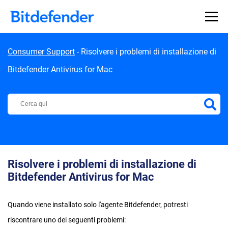
Skip to content
Consumer Support
-
Risolvere i problemi di installazione di
Bitdefender Antivirus for Mac
Centro di Supporto Bitdefender
Risolvere i problemi di installazione di
Bitdefender Antivirus for Mac
Quando viene installato solo l'agente Bitdefender, potresti
riscontrare uno dei seguenti problemi: