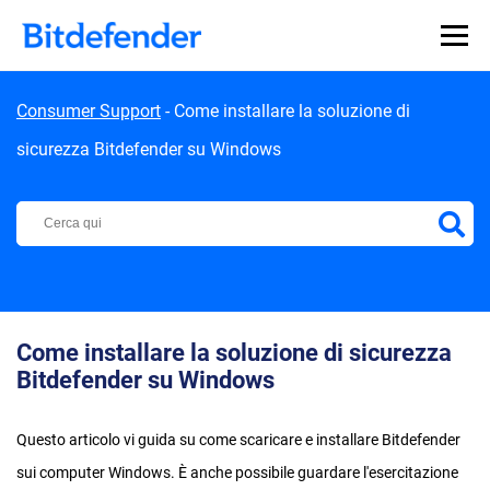
Skip to content
Consumer Support
-
Come installare la soluzione di
sicurezza Bitdefender su Windows
Centro di Supporto Bitdefender
Come installare la soluzione di sicurezza
Bitdefender su Windows
Questo articolo vi guida su come scaricare e installare Bitdefender
sui computer Windows. È anche possibile guardare l'esercitazione