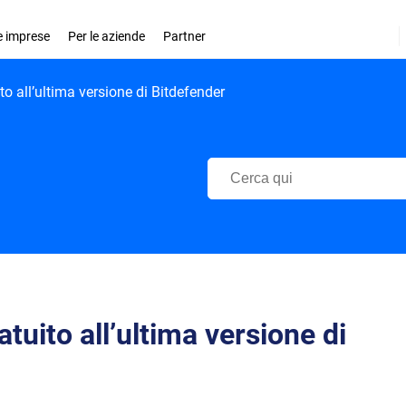
le imprese
Per le aziende
Partner
o all’ultima versione di Bitdefender
Centro di Supporto Bitdefender
tuito all’ultima versione di