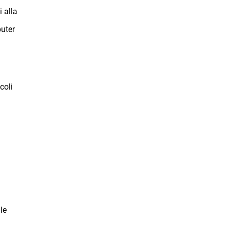
i alla
puter
coli
le