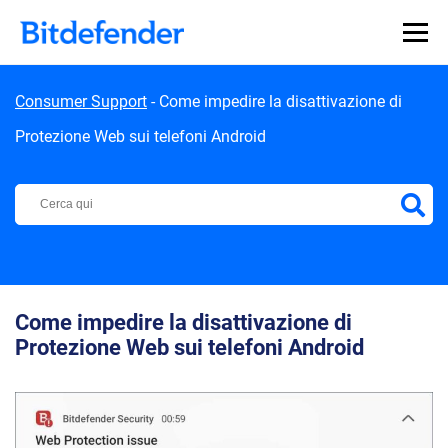
Skip to content
Consumer Support
-
Come impedire la disattivazione di
Protezione Web sui telefoni Android
Centro di Supporto Bitdefender
Come impedire la disattivazione di
Protezione Web sui telefoni Android