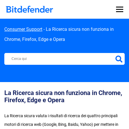
Skip to content
Consumer Support
-
La Ricerca sicura non funziona in
Chrome, Firefox, Edge e Opera
Centro di Supporto Bitdefender
La Ricerca sicura non funziona in Chrome,
Firefox, Edge e Opera
La Ricerca sicura valuta i risultati di ricerca dei quattro principali
motori di ricerca web (Google, Bing, Baidu, Yahoo) per mettere in