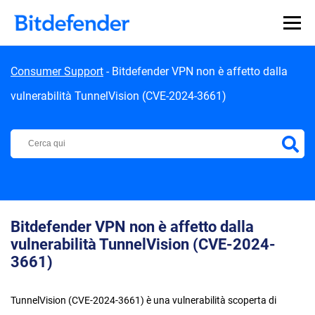
Skip to content
Consumer Support
-
Bitdefender VPN non è affetto dalla
vulnerabilità TunnelVision (CVE-2024-3661)
Centro di Supporto Bitdefender
Bitdefender VPN non è affetto dalla
vulnerabilità TunnelVision (CVE-2024-
3661)
TunnelVision (CVE-2024-3661) è una vulnerabilità scoperta di