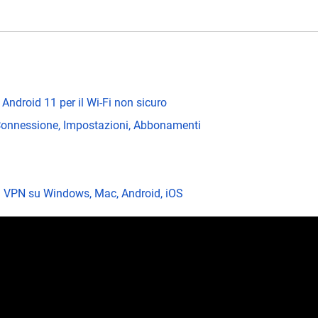
ndroid 11 per il Wi-Fi non sicuro
 Connessione, Impostazioni, Abbonamenti
um VPN su Windows, Mac, Android, iOS