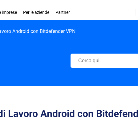
le imprese
Per le aziende
Partner
 Lavoro Android con Bitdefender VPN
Centro di Supporto Bitdefender
 di Lavoro Android con Bitdefen