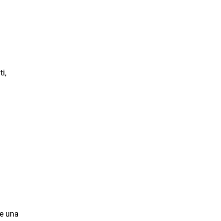
i,
re una