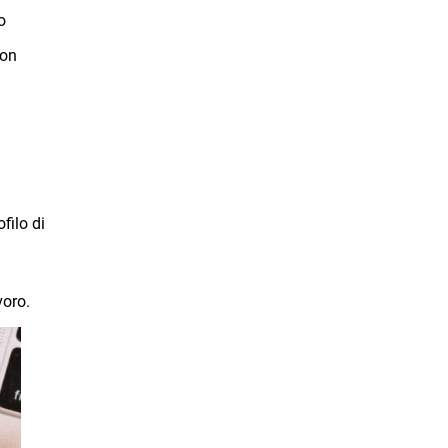
o
non
filo di
voro.