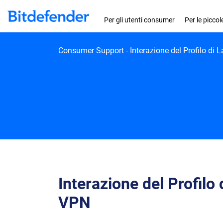
Skip to content
Per gli utenti consumer
Per le picco
Consumer Support
-
Interazione del Profilo di
Interazione del Profilo
VPN