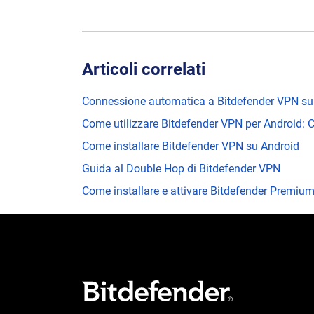
Articoli correlati
Connessione automatica a Bitdefender VPN su A
Come utilizzare Bitdefender VPN per Android:
Come installare Bitdefender VPN su Android
Guida al Double Hop di Bitdefender VPN
Come installare e attivare Bitdefender Premi