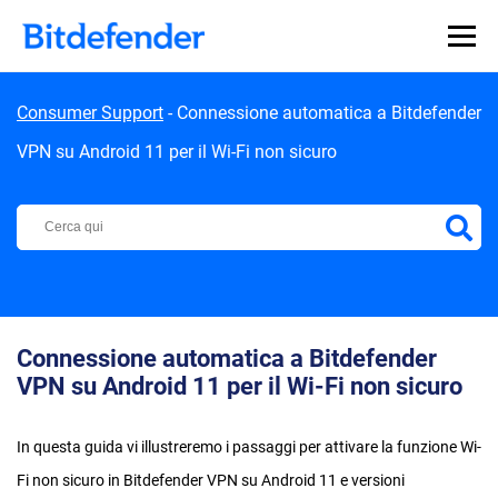
Skip to content
Consumer Support
-
Connessione automatica a Bitdefender
VPN su Android 11 per il Wi-Fi non sicuro
Centro di Supporto Bitdefender
Connessione automatica a Bitdefender
VPN su Android 11 per il Wi-Fi non sicuro
In questa guida vi illustreremo i passaggi per attivare la funzione Wi-
Fi non sicuro in Bitdefender VPN su Android 11 e versioni