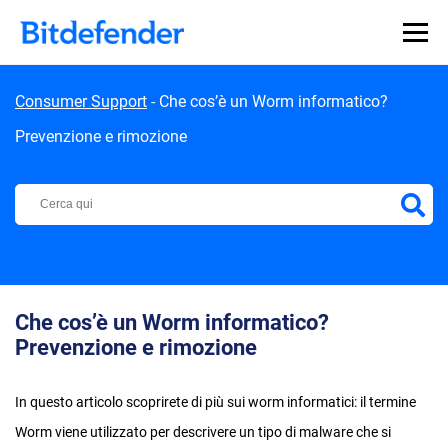
Skip to content
Consumer Support
-
Che cos’è un Worm informatico?
Prevenzione e rimozione
Centro di Supporto Bitdefender
Che cos’è un Worm informatico?
Prevenzione e rimozione
In questo articolo scoprirete di più sui worm informatici: il termine
Worm viene utilizzato per descrivere un tipo di malware che si