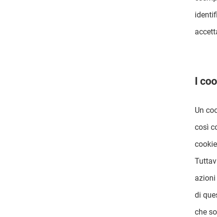
identi
accett
I co
Un coo
così c
cookie
Tuttav
azioni
di que
che so