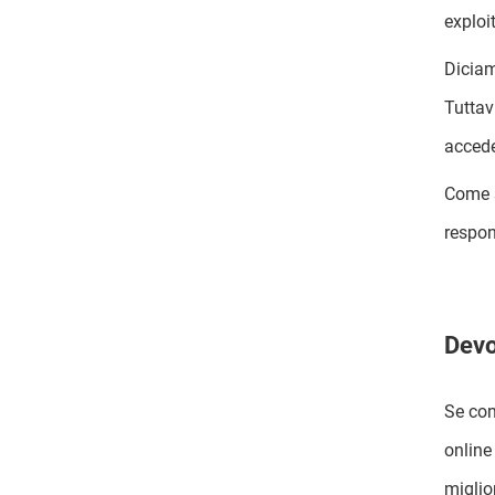
exploi
Diciam
Tuttav
accede
Come s
respon
Devo
Se con
online
miglio