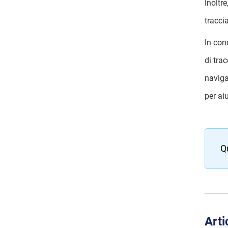
Inoltr
tracci
In con
di tra
naviga
per aiu
Q
Arti