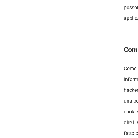
posson
applic
Come
Come g
inform
hacker
una po
cookie
dire i
fatto 