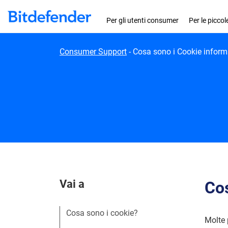
Skip to content
Per gli utenti consumer
Per le picco
Consumer Support
-
Cosa sono i Cookie informa
Vai a
Cos
Cosa sono i cookie?
Molte 