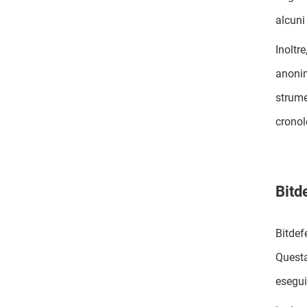
alcuni 
Inoltr
anonim
strume
cronol
Bitd
Bitdef
Questa
esegui