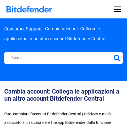
Skip to content
Consumer Support
-
Cambia account: Collega le
applicazioni a un altro account Bitdefender Central
Centro di Supporto Bitdefender
Cambia account: Collega le applicazioni a
un altro account Bitdefender Central
Puoi cambiare l'account Bitdefender Central (indirizzo e-mail)
associato a ciascuna delle tue app Bitdefender dalla funzione