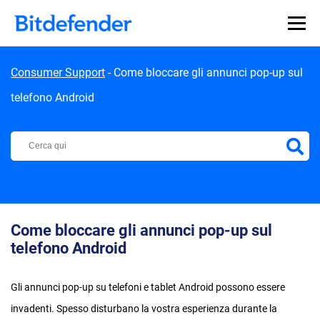
Skip to content
Consumer Support
-
Come bloccare gli annunci pop-up sul
telefono Android
Centro di Supporto Bitdefender
Come bloccare gli annunci pop-up sul
telefono Android
Gli annunci pop-up su telefoni e tablet Android possono essere
invadenti. Spesso disturbano la vostra esperienza durante la