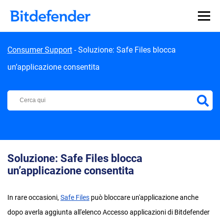
Skip to content
Consumer Support
-
Soluzione: Safe Files blocca
un’applicazione consentita
Centro di Supporto Bitdefender
Soluzione: Safe Files blocca
un’applicazione consentita
In rare occasioni,
Safe Files
può bloccare un'applicazione anche
dopo averla aggiunta all'elenco Accesso applicazioni di Bitdefender