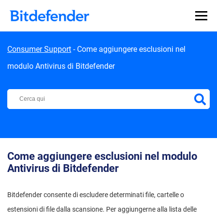
Skip to content
Consumer Support
-
Come aggiungere esclusioni nel
modulo Antivirus di Bitdefender
Centro di Supporto Bitdefender
Come aggiungere esclusioni nel modulo
Antivirus di Bitdefender
Bitdefender consente di escludere determinati file, cartelle o
estensioni di file dalla scansione. Per aggiungerne alla lista delle