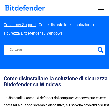
Skip to content
Consumer Support
-
Come disinstallare la soluzione di
sicurezza Bitdefender su Windows
Centro di Supporto Bitdefender
Come disinstallare la soluzione di sicurezza
Bitdefender su Windows
La disinstallazione di Bitdefender dal computer Windows può essere
necessaria quando si cambia dispositivo, si risolvono problemi o si ins