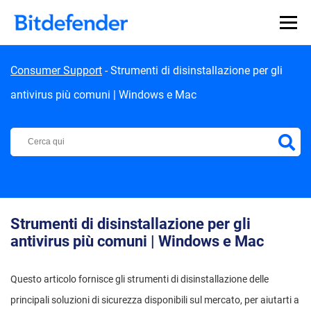
Skip to content
Consumer Support
-
Strumenti di disinstallazione per gli
antivirus più comuni | Windows e Mac
Centro di Supporto Bitdefender
Strumenti di disinstallazione per gli
antivirus più comuni | Windows e Mac
Questo articolo fornisce gli strumenti di disinstallazione delle
principali soluzioni di sicurezza disponibili sul mercato, per aiutarti a