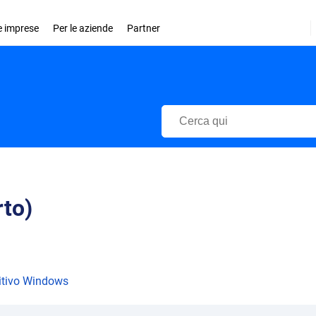
le imprese
Per le aziende
Partner
Centro di Supporto Bitdefender
rto)
sitivo Windows