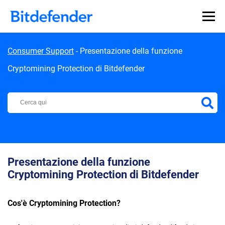
Skip to content
Consumer Support
-
Presentazione della funzione
Cryptomining Protection di Bitdefender
Centro di Supporto Bitdefender
Presentazione della funzione
Cryptomining Protection di Bitdefender
Cos'è Cryptomining Protection?