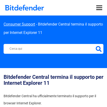
Skip to content
Consumer Support
-
Bitdefender Central termina il supporto
per Internet Explorer 11
Centro di Supporto Bitdefender
Bitdefender Central termina il supporto per
Internet Explorer 11
Bitdefender Central ha ufficialmente terminato il supporto per il
browser Internet Explorer.