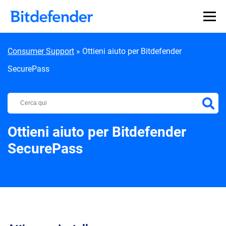
Skip to content
Consumer Support
»
Ottieni aiuto per Bitdefender
SecurePass
Centro di Supporto Bitdefender
Ottieni aiuto per Bitdefender
SecurePass