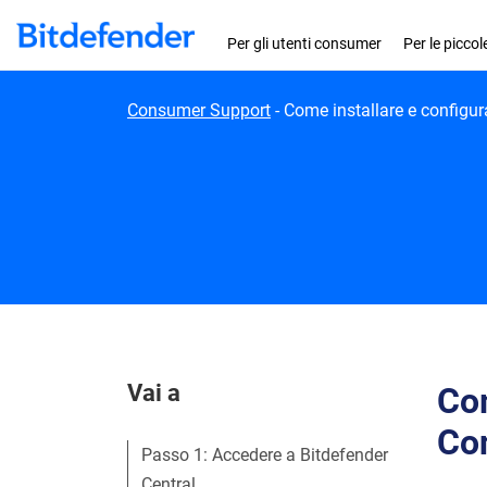
Skip to content
Per gli utenti consumer
Per le picco
Consumer Support
-
Come installare e configur
Vai a
Com
Con
Passo 1: Accedere a Bitdefender
Central