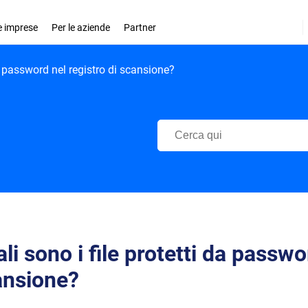
le imprese
Per le aziende
Partner
da password nel registro di scansione?
Centro di Supporto Bitdefender
li sono i file protetti da passwo
ansione?