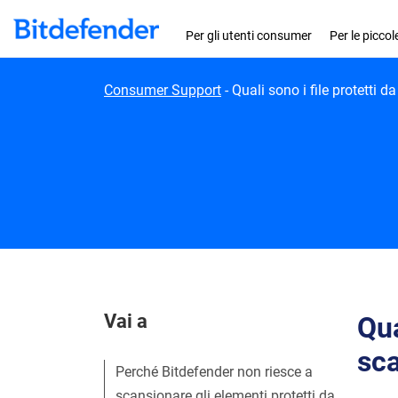
Skip to content
Per gli utenti consumer
Per le picco
Consumer Support
-
Quali sono i file protetti 
Vai a
Qua
sc
Perché Bitdefender non riesce a
scansionare gli elementi protetti da