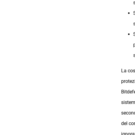
S
La cos
protez
Bitdef
sistem
second
del co
ignorat