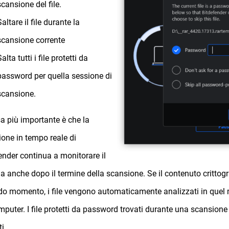
scansione del file.
Saltare il file durante la
scansione corrente
alta tutti i file protetti da
password per quella sessione di
scansione.
a più importante è che la
ione in tempo reale di
ender continua a monitorare il
a anche dopo il termine della scansione. Se il contenuto crittogr
o momento, i file vengono automaticamente analizzati in quel
mputer. I file protetti da password trovati durante una scansion
i.