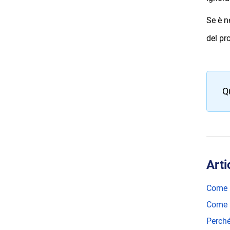
Se è n
del pro
Q
Arti
Come p
Come l
Perché