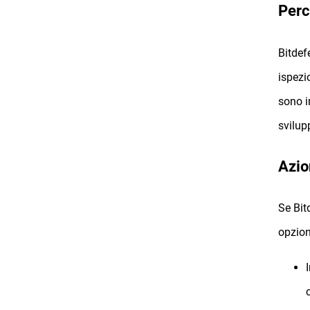
Perc
Bitdef
ispezio
sono i
svilup
Azio
Se Bit
opzion