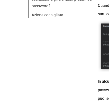
Quando
password?
stati 
Azione consigliata
In alc
passwo
puoi sc