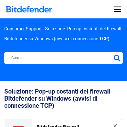
Skip to content
Consumer Support
-
Soluzione: Pop-up costanti del firewall
Bitdefender su Windows (avvisi di connessione TCP)
Centro di Supporto Bitdefender
Soluzione: Pop-up costanti del firewall
Bitdefender su Windows (avvisi di
connessione TCP)