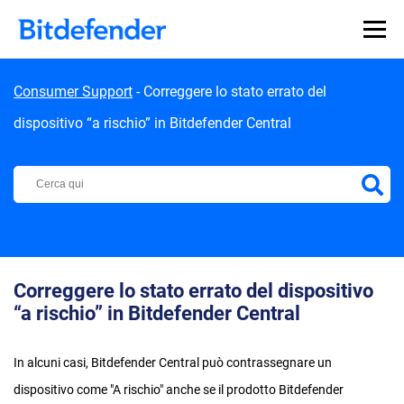
Skip to content
Consumer Support
-
Correggere lo stato errato del
dispositivo “a rischio” in Bitdefender Central
Centro di Supporto Bitdefender
Correggere lo stato errato del dispositivo
“a rischio” in Bitdefender Central
In alcuni casi, Bitdefender Central può contrassegnare un
dispositivo come "A rischio" anche se il prodotto Bitdefender