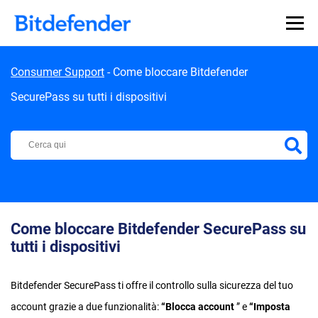
Skip to content
Consumer Support
-
Come bloccare Bitdefender
SecurePass su tutti i dispositivi
Centro di Supporto Bitdefender
Come bloccare Bitdefender SecurePass su
tutti i dispositivi
Bitdefender SecurePass ti offre il controllo sulla sicurezza del tuo
account grazie a due funzionalità:
“Blocca account
” e
“Imposta