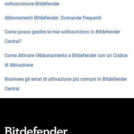
sottoscrizione Bitdefender
Abbonamenti Bitdefender: Domande frequenti
Come posso gestire le mie sottoscrizioni in Bitdefender
Central?
Come Attivare l’Abbonamento a Bitdefender con un Codice
di Attivazione
Risolvere gli errori di attivazione più comuni in Bitdefender
Central