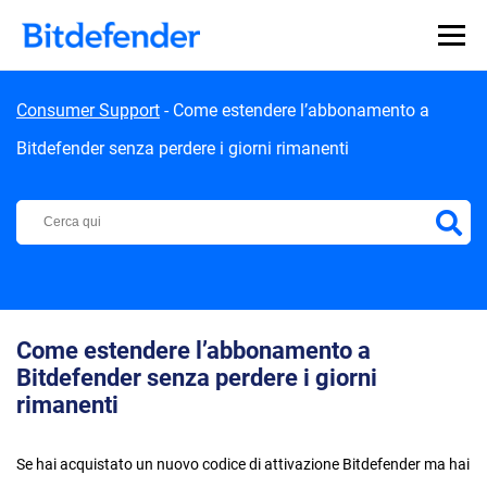
Skip to content
Consumer Support
-
Come estendere l’abbonamento a
Bitdefender senza perdere i giorni rimanenti
Centro di Supporto Bitdefender
Come estendere l’abbonamento a
Bitdefender senza perdere i giorni
rimanenti
Se hai acquistato un nuovo codice di attivazione Bitdefender ma hai