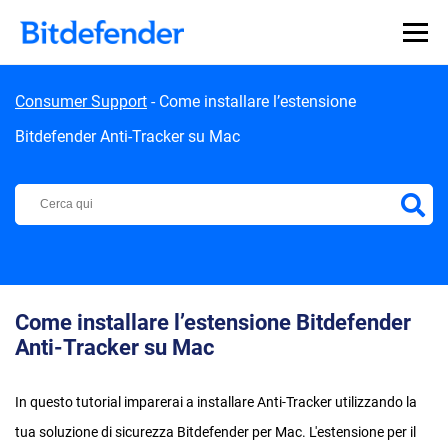
Skip to content
Consumer Support
-
Come installare l’estensione
Bitdefender Anti-Tracker su Mac
Centro di Supporto Bitdefender
Come installare l’estensione Bitdefender
Anti-Tracker su Mac
In questo tutorial imparerai a installare Anti-Tracker utilizzando la
tua soluzione di sicurezza Bitdefender per Mac. L'estensione per il